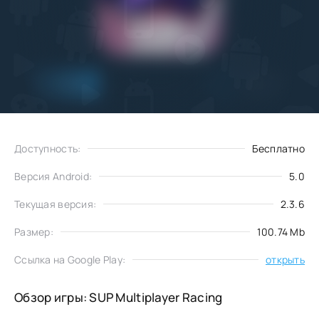
Добавить
Скачать
в избранное
Доступность:
Бесплатно
Версия Android:
5.0
Текущая версия:
2.3.6
Размер:
100.74 Mb
Ссылка на Google Play:
открыть
Обзор игры: SUP Multiplayer Racing