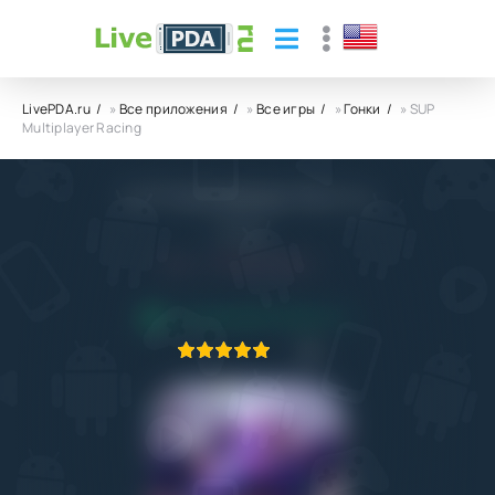
LivePDA.ru
»
Все приложения
»
Все игры
»
Гонки
» SUP
Multiplayer Racing
SUP Multiplayer Racing
Oh BiBi
5.0
22.10.2022
ПРИЛОЖЕНИЕ ПРОВЕРЕНО
1
2
3
4
5
1