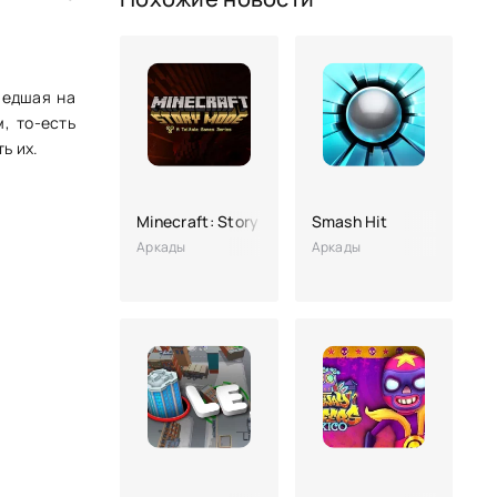
шедшая на
, то-есть
ь их.
Minecraft: Story Mode
Smash Hit
Аркады
Аркады