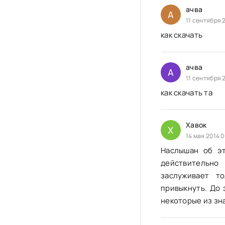
ачва
А
11 сентября 
как скачать
ачва
А
11 сентября 
как скачать та
Хавок
Х
14 мая 2014 0
Наслышан об эт
действительно
заслуживает т
привыкнуть. До 
некоторые из зн