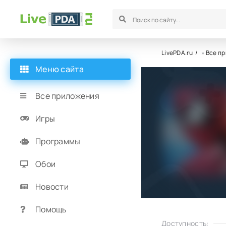
LivePDA.ru
»
Все п
Меню сайта
Все приложения
Игры
Программы
Обои
Новости
Помощь
Доступность: