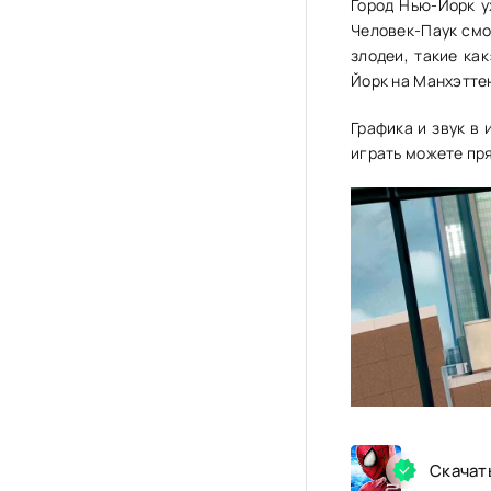
Город Нью-Йорк у
Человек-Паук смо
злодеи, такие ка
Йорк на Манхэттен
Графика и звук в 
играть можете пр
Скачат