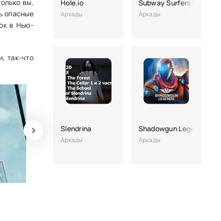
олько вы,
Hole.io
Subway Surfers Mexico
ь опасные
Аркады
Аркады
ок в Нью-
и, так-что
Slendrina
Shadowgun Legends
Аркады
Аркады