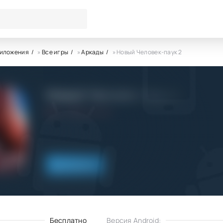
риложения
»
Все игры
»
Аркады
» Новый Человек-паук 2
Новый Человек-паук 2
4.0
2.05.2014
Скачать
Бесплатно
Версия Android: