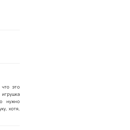
 что это
 игрушка
ию нужно
ку, хотя,