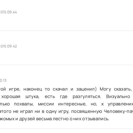
2015 09:44
2015 09:42
0:13
ой игре, наконец то скачал и заценил) Могу сказать,
 хорошая штука, есть где разгуляться. Визуально
олько похвалы, миссии интересные, но, к управлен
этого не играл ни в одну игру, посвященную Человеку-пау
акомых и друзей весьма лестно о них отзывались.