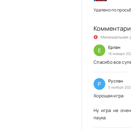
Удалено по прось
Комментари
Минимальная д
Ерлан
Е
16 января 20
Спасибо все суп
Руслан
Р
5 ноября 202
Хорошая игра
Ну игра не оче
паука