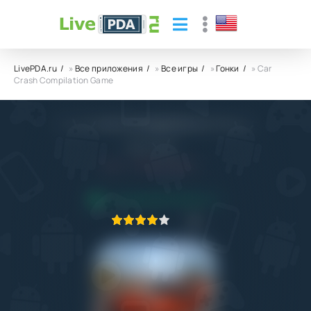
LivePDA.ru
»
Все приложения
»
Все игры
»
Гонки
» Car
Crash Compilation Game
Car Crash Compilation Game
Zego Studio
5.0
27.12.2022
ПРИЛОЖЕНИЕ ПРОВЕРЕНО
1
2
3
4
5
1