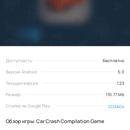
Добавить
Скачать
в избранное
Доступность:
Бесплатно
Версия Android:
5.0
Текущая версия:
1.23
Размер:
110.77 Mb
Ссылка на Google Play:
открыть
Обзор игры: Car Crash Compilation Game