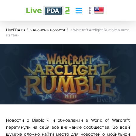
LivePDA.ru
»
Анонсы и новости
» Warcraft Arclight Rumble вышел
из тени
Warcraft Arclight Rumble вышел из тени
27.04.23
22
0
Новости о Diablo 4 и обновлении в World of Warcraft
перетянули на себя всё внимание сообщества. Во всей
шумихе сложно найти место для новостей о мобильной