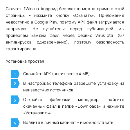
Скачать 1Win на Андроид бесплатно можно прямо с этой
страницы - нажмите кнопку «Скачать». Приложение
недоступно в Google Play, поэтому APK-файл загружается
напрямую. Не пугайтесь: перед публикацией мы
проверяем каждый файл через сервис VirusTotal (67
антивирусов одновременно), поэтому безопасность
гарантирована.
Установка простая:
Скачайте APK (весит всего 4 МБ).
В настройках телефона разрешите установку из
неизвестных источников.
Откройте файловый менеджер, найдите
скачанный файл в папке «Downloads» и нажмите
«Установить».
Войдите в личный кабинет - и можно ставить.