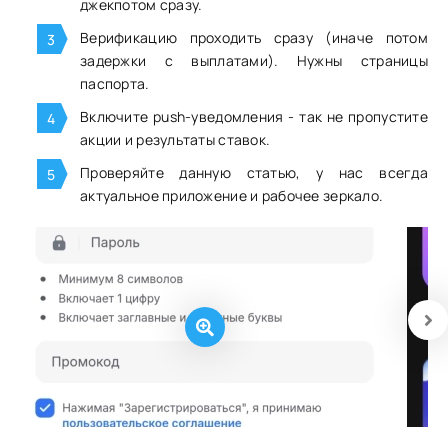
джекпотом сразу.
Верификацию проходить сразу (иначе потом
задержки с выплатами). Нужны страницы
паспорта.
Включите push-уведомления - так не пропустите
акции и результаты ставок.
Проверяйте данную статью, у нас всегда
актуальное приложение и рабочее зеркало.