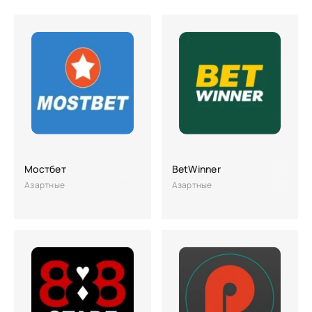
Мостбет
BetWinner
Азартные
Азартные