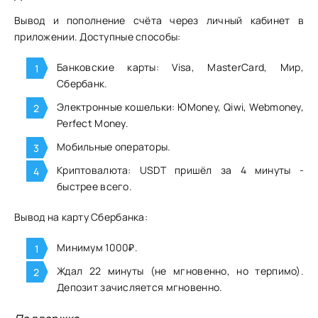
Вывод и пополнение счёта через личный кабинет в
приложении. Доступные способы:
Банковские карты: Visa, MasterCard, Мир,
Сбербанк.
Электронные кошельки: ЮMoney, Qiwi, Webmoney,
Perfect Money.
Мобильные операторы.
Криптовалюта: USDT пришёл за 4 минуты -
быстрее всего.
Вывод на карту Сбербанка:
Минимум 1000₽.
Ждал 22 минуты (не мгновенно, но терпимо).
Депозит зачисляется мгновенно.