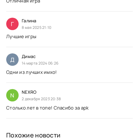
Отличная игра
Галина
Г
8 мая 2025 21:10
Лучшие игры
Димас
Д
14 марта 2024 06:26
Одни из лучших имхо!
NEXRO
N
2 декабря 2023 20:38
Столько лет в топе! Спасибо за apk
Похожие новости