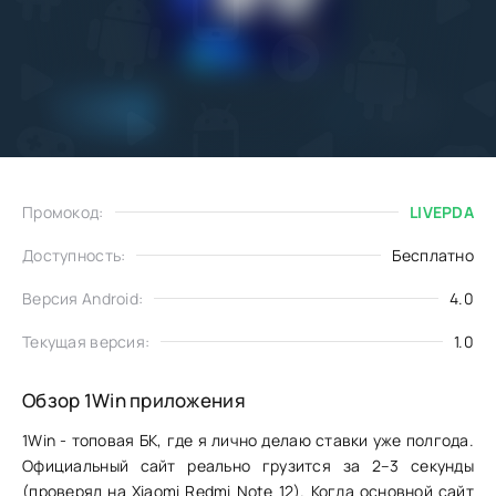
Добавить
Скачать
в избранное
Промокод:
LIVEPDA
Доступность:
Бесплатно
Версия Android:
4.0
Текущая версия:
1.0
Обзор 1Win приложения
1Win - топовая БК, где я лично делаю ставки уже полгода.
Официальный сайт реально грузится за 2–3 секунды
(проверял на Xiaomi Redmi Note 12). Когда основной сайт