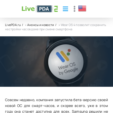
LivePDA.ru
»
Анонсы и новости
» Wear OS 4 позволит сохранить
настройки часов даже при смене смартфона
Wear OS 4 позволит сохранить
настройки часов даже при смене
смартфона
15.06.23
91
0
Совсем недавно, компания запустила бета-версию своей
новой ОС для смарт-часов, и скорее всего, уже в этом
году она станет доступна для всех. Samsung решили не