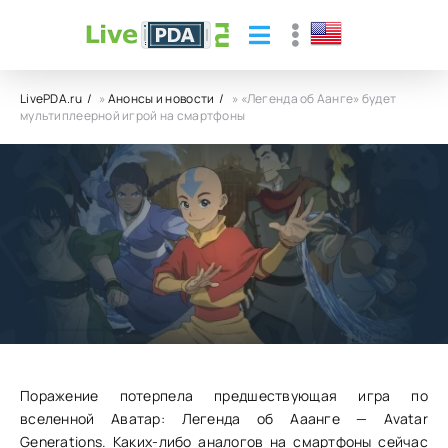
LivePDA.ru
»
Анонсы и новости
» «Легенда об Аанге» будет
мультиплеерной игрой на смартфоны
«Легенда об Аанге» будет
мультиплеерной игрой на смартфоны
19.08.23
18
0
Поражение потерпела предшествующая игра по
вселенной Аватар: Легенда об Ааанге — Avatar
Generations. Каких-либо аналогов на смартфоны сейчас