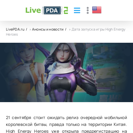
LivePDA.ru
»
Анонсы и новости
» Дата запуска игры High Energy
Heroes
Дата запуска игры High Energy Heroes
11.09.23
12
0
21 сентября стоит ожидать релиз очередной мобильной
королевской битвы, правда только на территории Китая.
High Energy Heroes уже открыла предрегистрацию на