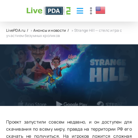
LivePDA.ru
»
Анонсы и новости
» Strange Hill — стелс игра с
участием безумных кроликов
Strange Hill — стелс игра с участием
безумных кроликов
09.10.23
6
0
Проект запустили совсем недавно, и он доступен для
скачивания по всему миру, правда на территории РФ его
скачать не получиться. На игроков ложится сложная