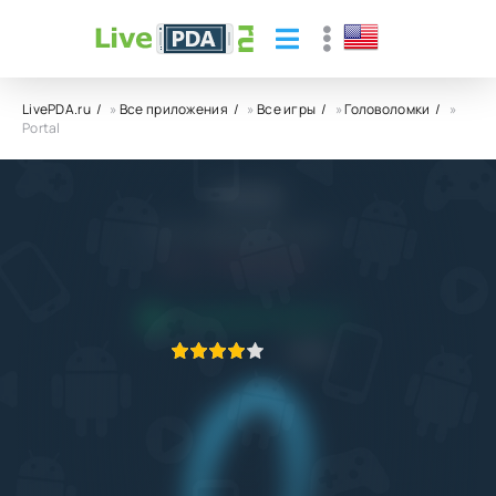
LivePDA.ru
»
Все приложения
»
Все игры
»
Головоломки
»
Portal
Portal
NVIDIA Lightspeed Studios
4.0
15.07.2021
ПРИЛОЖЕНИЕ ПРОВЕРЕНО
1
2
3
4
5
85