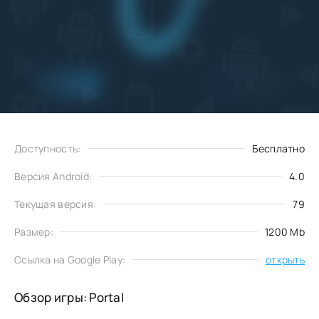
Добавить
Скачать
в избранное
Доступность:
Бесплатно
Версия Android:
4.0
Текущая версия:
79
Размер:
1200 Mb
Ссылка на Google Play:
открыть
Обзор игры: Portal