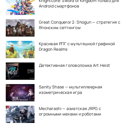
Knightcore: Sword of Kingdom только для
Android смартфонов
Great Conqueror 2: Shogun — стратегия с
Японским сеттингом
Красивая РПГ с мультяшной графикой
Dragon Realms
Детективная головоломка Art Heist
Sanity Shase — мультиплеерная
изометрическая игра
Mecharashi — азиатская JRPG с
огромными мехами и роботами