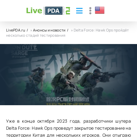
LivePDA.ru
»
Анонсы и новости
» Delta Force: Hawk Ops пройдёт
несколько стадий тестирования
Delta Force: Hawk Ops пройдёт
несколько стадий тестирования
27.10.23
11
0
Уже в конце октября 2023 года, разработчики шутера
Delta Force: Hawk Ops проведут закрытое тестирование на
территории Китая для нескольких игроков. Они отыграю