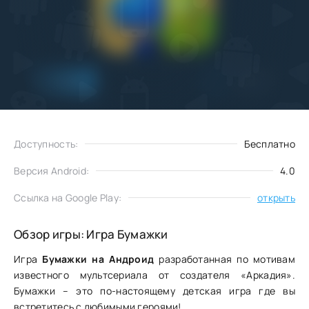
Добавить
Скачать
в избранное
Доступность:
Бесплатно
Версия Android:
4.0
Ссылка на Google Play:
открыть
Обзор игры: Игра Бумажки
Игра
Бумажки на Андроид
разработанная по мотивам
известного мультсериала от создателя «Аркадия».
Бумажки – это по-настоящему детская игра где вы
встретитесь с любимыми героями!