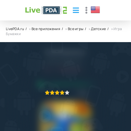
LivePDA.ru
»
Все приложения
»
Все игры
»
Детские
» Игра
Бумажки
Игра Бумажки
Interactive Moolt DTv
4.0
27.12.2015
ПРИЛОЖЕНИЕ ПРОВЕРЕНО
1
2
3
4
5
173