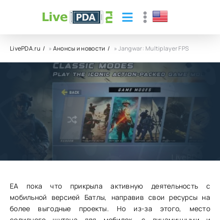
LivePDA.ru
»
Анонсы и новости
» Jangwar: Multiplayer FPS
Jangwar: Multiplayer FPS
04.12.23
15
0
ЕА пока что прикрыла активную деятельность с
мобильной версией Батлы, направив свои ресурсы на
более выгодные проекты. Но из-за этого, место
солидного шутана для мобилок, с динамичными и