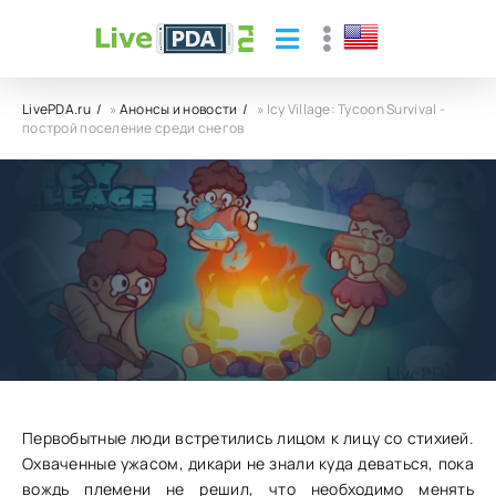
LivePDA.ru
»
Анонсы и новости
» Icy Village: Tycoon Survival -
построй поселение среди снегов
Icy Village: Tycoon Survival - построй
поселение среди снегов
28.12.23
43
0
Первобытные люди встретились лицом к лицу со стихией.
Охваченные ужасом, дикари не знали куда деваться, пока
вождь племени не решил, что необходимо менять