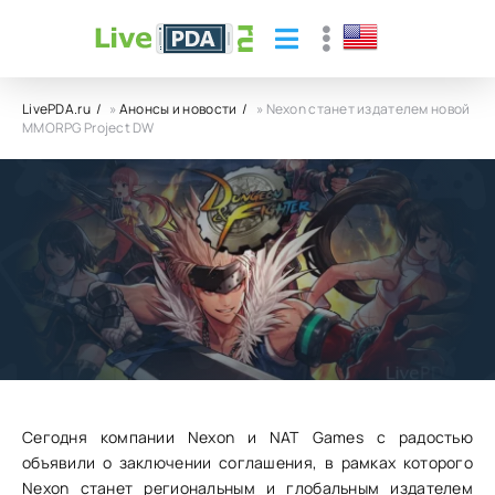
LivePDA.ru
»
Анонсы и новости
» Nexon станет издателем новой
MMORPG Project DW
Nexon станет издателем новой
MMORPG Project DW
01.07.24
7
0
Сегодня компании Nexon и NAT Games с радостью
объявили о заключении соглашения, в рамках которого
Nexon станет региональным и глобальным издателем