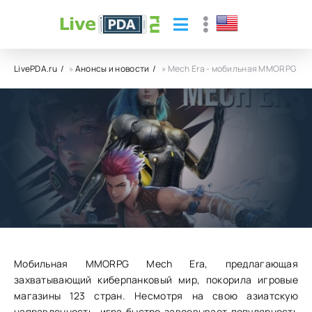
LivePDA.ru
»
Анонсы и новости
» Mech Era - мобильная MMORPG
Mech Era - мобильная MMORPG
26.09.24
11
0
Мобильная MMORPG Mech Era, предлагающая
захватывающий киберпанковый мир, покорила игровые
магазины 123 стран. Несмотря на свою азиатскую
направленность, игра быстро завоевывает популярность