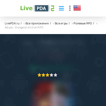
LivePDA.ru
»
Все приложения
»
Все игры
»
Ролевые RPG
»
Abyss - Dungeon Action RPG
Abyss - Dungeon Action RPG
Pyro Entertainment Limited
5.1
3.11.2024
ПРИЛОЖЕНИЕ ПРОВЕРЕНО
1
2
3
4
5
2