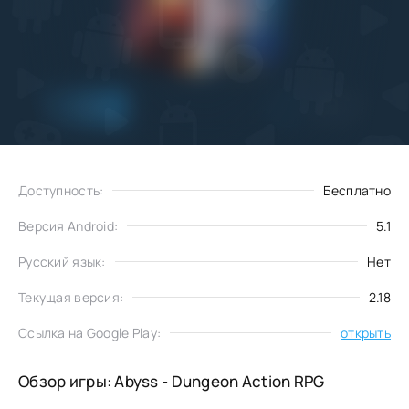
Добавить
Скачать
в избранное
Доступность:
Бесплатно
Версия Android:
5.1
Русский язык:
Нет
Текущая версия:
2.18
Ссылка на Google Play:
открыть
Обзор игры: Abyss - Dungeon Action RPG