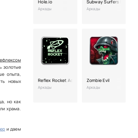
Hole.io
Subway Surfers Mexico
Аркады
Аркады
ефлексом
ь золотые
ше опыта,
Reflex Rocket Ad-free
Zombie Evil
ть новых
Аркады
Аркады
а, но как
ли храма.
нер
и даем