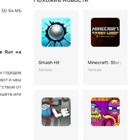
50.64 Mb
e Run на
Smash Hit
Minecraft: Story Mode
Аркады
Аркады
их городов
 вот и наш
гством от
аншете или