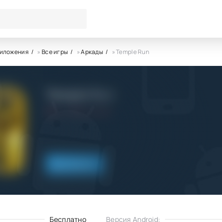
риложения
»
Все игры
»
Аркады
» Temple Run
Temple Run
2.0
9.10.2022
Скачать
Бесплатно
Версия Android: