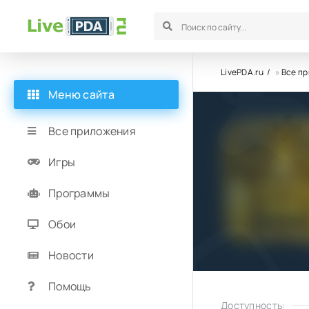
LivePDA.ru
»
Все п
Меню сайта
Все приложения
Игры
Программы
Обои
Новости
Помощь
Доступность: