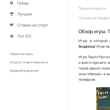
Гайды
Текущая версия:
Лучшие
Ссылка на Google P
Ставки на спорт
Обзор игры: 
Топ 100
Игра, в которой
Андроид
! Игра я
Обратная связь
Игра Темпл Ран по
Отказ от ответственности
и всего прочего, 
герой решил поза
Правообладателям
злых обезьян, а в
телефоне.