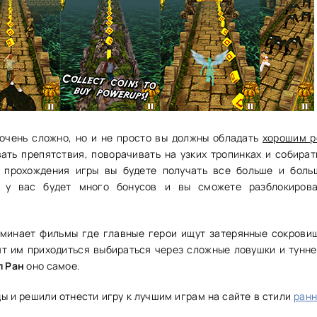
 очень сложно, но и не просто вы должны обладать
хорошим р
ать препятствия, поворачивать на узких тропинках и собират
 прохождения игры вы будете получать все больше и боль
о у вас будет много бонусов и вы сможете разблокирова
минает фильмы где главные герои ищут затерянные сокровищ
ят им приходиться выбираться через сложные ловушки и тунне
л Ран
оно самое.
ы и решили отнести игру к лучшим играм на сайте в стили
ран