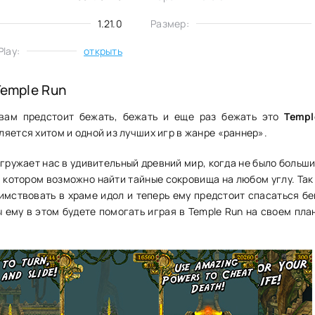
1.21.0
Размер:
lay:
открыть
Temple Run
 вам предстоит бежать, бежать и еще раз бежать это
Templ
вляется хитом и одной из лучших игр в жанре «раннер».
гружает нас в удивительный древний мир, когда не было больш
в котором возможно найти тайные сокровища на любом углу. Так
имствовать в храме идол и теперь ему предстоит спасаться бе
ы ему в этом будете помогать играя в Temple Run на своем пл