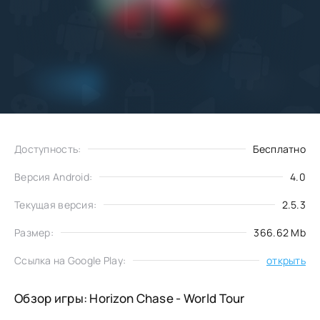
Добавить
Скачать
в избранное
Доступность:
Бесплатно
Версия Android:
4.0
Текущая версия:
2.5.3
Размер:
366.62 Mb
Ссылка на Google Play:
открыть
Обзор игры: Horizon Chase - World Tour