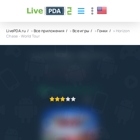
LivePDA.ru
»
Все приложения
»
Все игры
»
Гонки
» Horizon
Chase - World Tour
Horizon Chase - World Tour
Aquiris Game Studio SA
4.0
31.10.2022
ПРИЛОЖЕНИЕ ПРОВЕРЕНО
1
2
3
4
5
5