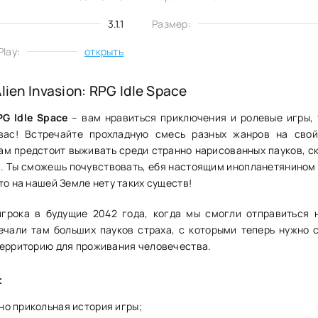
3.1.1
Размер:
lay:
открыть
lien Invasion: RPG Idle Space
PG Idle Space
– вам нравиться приключения и ролевые игры, 
вас! Встречайте прохладную смесь разных жанров на сво
вам предстоит выживать среди странно нарисованных пауков, с
в. Ты сможешь почувствовать, ебя настоящим инопланетянином 
то на нашей Земле нету таких существ!
игрока в будущие 2042 года, когда мы смогли отправиться 
ечали там больших пауков страха, с которыми теперь нужно 
территорию для проживания человечества.
:
но прикольная история игры;