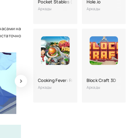
Pocket Stables (много денег)
Hole.io
Аркады
Аркады
 часами на
остаточно
Cooking Fever: Restaurant Game
Block Craft 3D
Аркады
Аркады