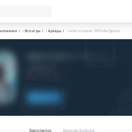
риложения
»
Все игры
»
Аркады
» Alien Invasion: RPG Idle Space
Alien Invasion: RPG Idle Spac
CrazyLabs LTD
5.0
6.11.2022
Скачать
Бесплатно
Версия Android: