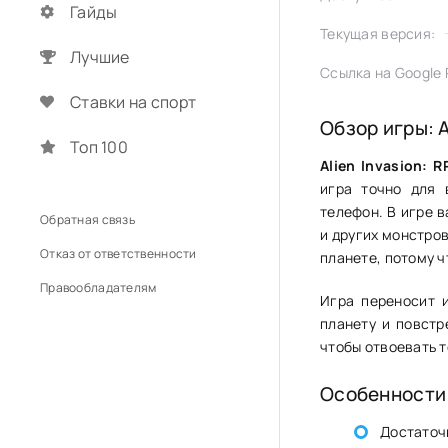
Гайды
Текущая версия:
Лучшие
Ссылка на Google P
Ставки на спорт
Обзор игры: A
Топ 100
Alien Invasion: R
игра точно для 
телефон. В игре 
Обратная связь
и других монстро
Отказ от ответственности
планете, потому ч
Правообладателям
Игра переносит 
планету и повстр
чтобы отвоевать 
Особенности
Достаточ