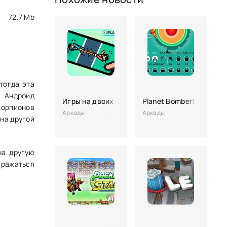
72.7 Mb
тогда эта
й Андроид
Игры на двоих: 2 player (без рекламы)
Planet Bomber!
корпионов
Аркады
Аркады
на другой
на другую
сражаться