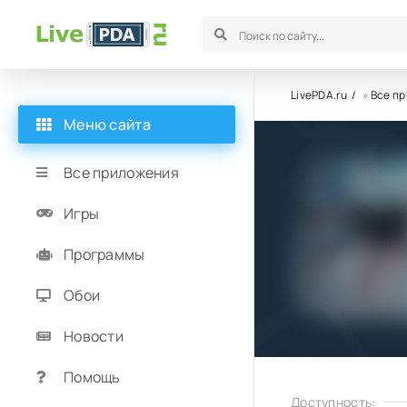
LivePDA.ru
»
Все п
Меню сайта
Все приложения
Игры
Программы
Обои
Новости
Помощь
Доступность: