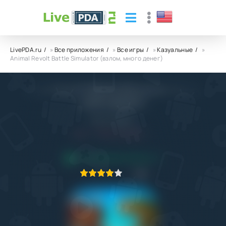
LivePDA.ru
»
Все приложения
»
Все игры
»
Казуальные
»
Animal Revolt Battle Simulator (взлом, много денег)
Animal Revolt Battle Simulator (взлом,
много денег)
Yodo1 Games
5.0
16.04.2023
ПРИЛОЖЕНИЕ ПРОВЕРЕНО
1
2
3
4
5
8