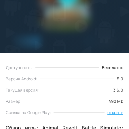
Добавить
Скачать
в избранное
Доступность:
Бесплатно
Версия Android:
5.0
Текущая версия:
3.6.0
Размер:
490 Mb
Ссылка на Google Play:
открыть
Обзор игры: Animal Revolt Battle Simulator