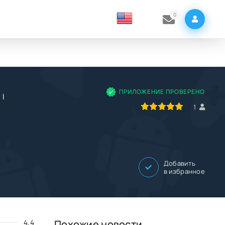
0
а
ПРИЛОЖЕНИЕ ПРОВЕРЕНО
100
1
2
3
4
5
1
Добавить
в избранное
4.4
Похожие новости