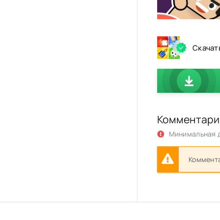
Скачат
Комментари
Минимальная д
Коммента