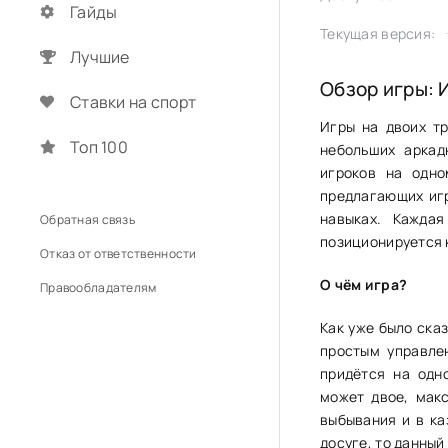
Гайды
Текущая версия:
Лучшие
Обзор игры: 
Ставки на спорт
Игры на двоих тр
Топ 100
небольших аркад
игроков на одно
предлагающих игр
навыках. Кажда
Обратная связь
позиционируется к
Отказ от ответственности
О чём игра?
Правообладателям
Как уже было сказ
простым управле
придётся на одн
может двое, мак
выбывания и в ка
досуге, то данный