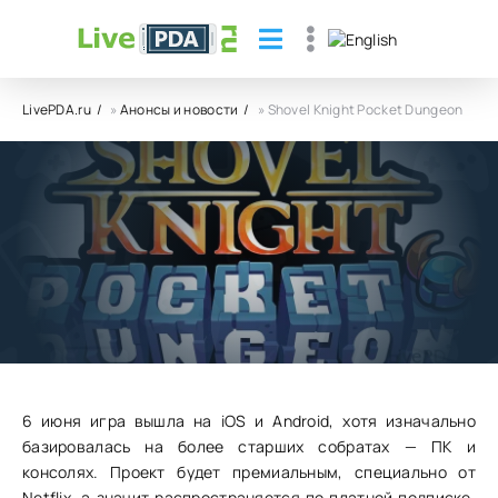
LivePDA.ru
»
Анонсы и новости
» Shovel Knight Pocket Dungeon
Shovel Knight Pocket Dungeon
06.06.23
28
0
6 июня игра вышла на iOS и Android, хотя изначально
базировалась на более старших собратах — ПК и
консолях. Проект будет премиальным, специально от
Netflix, а значит распространяется по платной подписке.