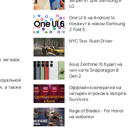
запретят для Samsung и
LG
One UI 6 на Android 14
покажут в новом Samsung
Z Fold 5
NYC Taxi: Rush Driver
 загадок,
Asus Zenfone 10 будет на
чип-сете Snapdragon 8
Gen 2
идуальной
, а также
Оффлайн кооператив на
четырёх игроков в Vampire
Survivors
Rage of Blades - For Honor
на мобилки