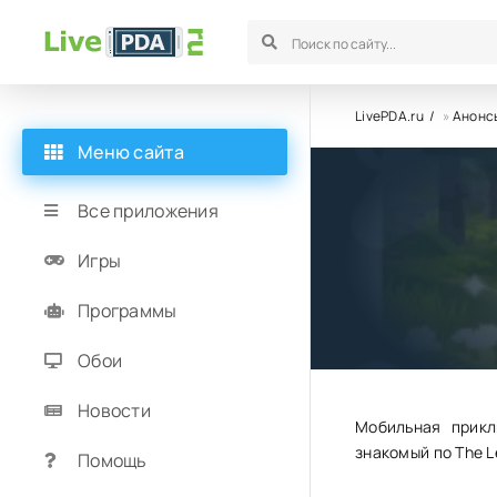
LivePDA.ru
»
Анонсы
Меню сайта
Открыты
Все приложения
Игры
25.06.23
2
Программы
Обои
Новости
Мобильная прикл
знакомый по The L
Помощь