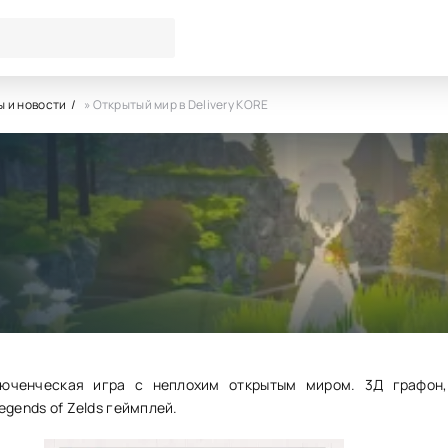
 и новости
» Открытый мир в Delivery KORE
й мир в Delivery KORE
2
0
юченческая игра с неплохим открытым миром. 3Д графон
egends of Zelds геймплей.