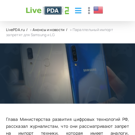
LivePDA.ru
»
Анонсы и новости
» Параллельный импорт
запретят для Samsung и LG
Параллельный импорт запретят для
Samsung и LG
23.06.23
12
0
Глава Министерства развития цифровых технологий РФ,
рассказал журналистам, что они рассматривают запрет
на импорт техники, которая имеет аналоги,