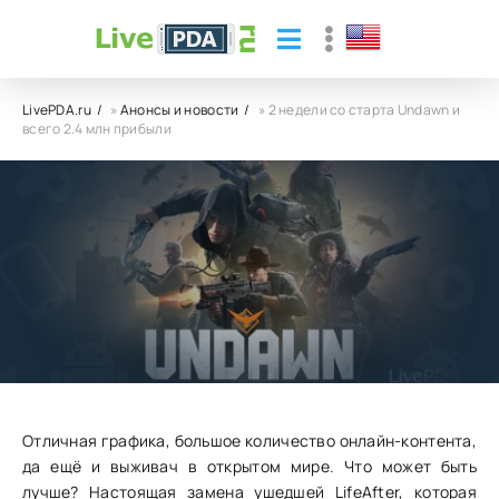
LivePDA.ru
»
Анонсы и новости
» 2 недели со старта Undawn и
всего 2.4 млн прибыли
2 недели со старта Undawn и всего 2.4
млн прибыли
08.07.23
13
0
Отличная графика, большое количество онлайн-контента,
да ещё и выживач в открытом мире. Что может быть
лучше? Настоящая замена ушедшей LifeAfter, которая