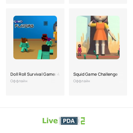
Doll Roll Survival Game: 456
Squid Game Challenge
Оффлайн
Оффлайн