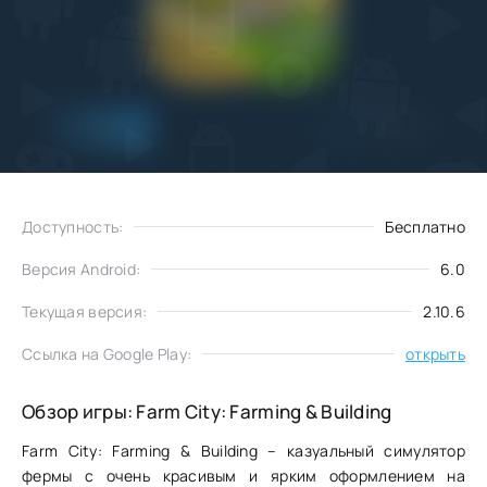
Добавить
Скачать
в избранное
Доступность:
Бесплатно
Версия Android:
6.0
Текущая версия:
2.10.6
Ссылка на Google Play:
открыть
Обзор игры: Farm City: Farming & Building
Farm City: Farming & Building – казуальный симулятор
фермы с очень красивым и ярким оформлением на