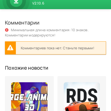
V2.10.6
Комментарии
Минимальная длина комментария: 10 знаков.
Комментарии модерируются!
Комментариев пока нет. Станьте первыми!
Похожие новости