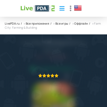
LivePDA.ru
»
Все приложения
»
Все игры
»
Оффлайн
» Farm
City: Farming & Building
Farm City: Farming & Building
Zego Studio
6.0
7.09.2023
ПРИЛОЖЕНИЕ ПРОВЕРЕНО
1
2
3
4
5
1