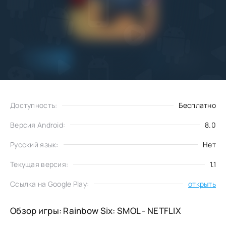
Добавить
Скачать
в избранное
Доступность:
Бесплатно
Версия Android:
8.0
Русский язык:
Нет
Текущая версия:
1.1
Ссылка на Google Play:
открыть
Обзор игры: Rainbow Six: SMOL - NETFLIX