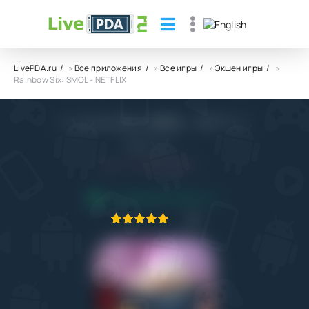
LivePDA.ru
»
Все приложения
»
Все игры
»
Экшен игры
»
Rainbow Six: SMOL - NETFLIX
Rainbow Six: SMOL - NETFLIX
Netflix, Inc.
8.0
15.04.2024
ПРИЛОЖЕНИЕ ПРОВЕРЕНО
1
2
3
4
5
1