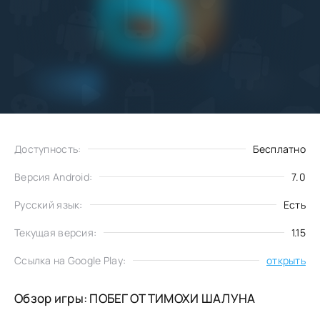
Добавить
Скачать
в избранное
Доступность:
Бесплатно
Версия Android:
7.0
Русский язык:
Есть
Текущая версия:
1.15
Ссылка на Google Play:
открыть
Обзор игры: ПОБЕГ ОТ ТИМОХИ ШАЛУНА