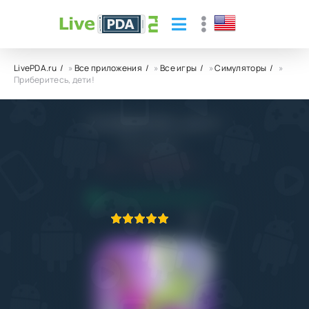
LivePDA.ru
»
Все приложения
»
Все игры
»
Симуляторы
»
Приберитесь, дети!
Приберитесь, дети!
FM by Bubadu
5.0
9.03.2025
ПРИЛОЖЕНИЕ ПРОВЕРЕНО
1
2
3
4
5
1