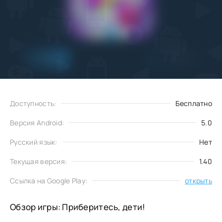
Добавить
Скачать
в избранное
Доступность:
Бесплатно
Версия Android:
5.0
Русский язык:
Нет
Текущая версия:
1.40
Ссылка на Google Play:
открыть
Обзор игры: Приберитесь, дети!