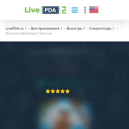
LivePDA.ru
»
Все приложения
»
Все игры
»
Симуляторы
»
Survivor Adventure: Survival
Survivor Adventure: Survival
Gem Jam
5.0
16.04.2025
ПРИЛОЖЕНИЕ ПРОВЕРЕНО
1
2
3
4
5
4