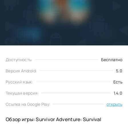
Добавить
Скачать
в избранное
Доступность:
Бесплатно
Версия Android:
5.0
Русский язык:
Есть
Текущая версия:
1.4.0
Ссылка на Google Play:
открыть
Обзор игры: Survivor Adventure: Survival