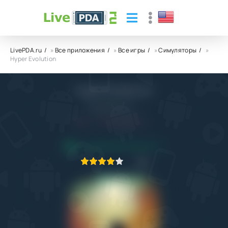
LivePDA.ru
»
Все приложения
»
Все игры
»
Симуляторы
»
Hyper Evolution
Hyper Evolution
SayGames Ltd
8.0
15.06.2025
ПРИЛОЖЕНИЕ ПРОВЕРЕНО
1
2
3
4
5
6