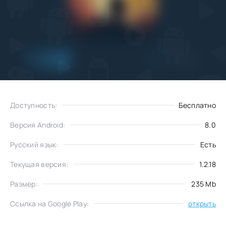
Добавить
Скачать
в избранное
Доступность:
Бесплатно
Версия Android:
8.0
Русский язык:
Есть
Текущая версия:
1.2.18
Размер:
235 Mb
Ссылка на Google Play:
открыть