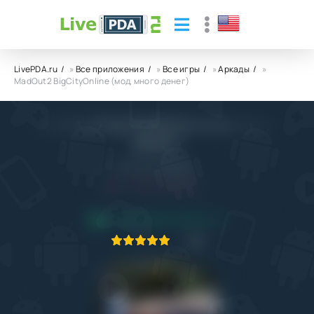
LivePDA.ru
»
Все приложения
»
Все игры
»
Аркады
»
MadOut2 BigCityOnline (мод, много денег)
MadOut2 BigCityOnline (мод, много
денег)
Ivanchuk Vladislav
5.1
16.04.2023
ПРИЛОЖЕНИЕ ПРОВЕРЕНО
1
2
3
4
5
5