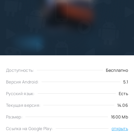
Добавить
Скачать
в избранное
Доступность:
Бесплатно
Версия Android:
5.1
Русский язык:
Есть
Текущая версия:
14.06
Размер:
1600 Mb
Ссылка на Google Play:
открыть