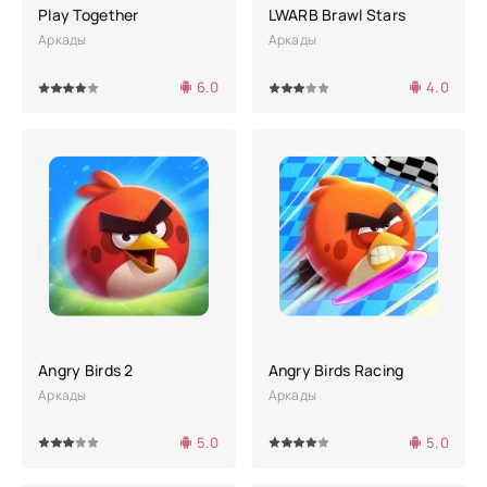
Play Together
LWARB Brawl Stars
Аркады
Аркады
6.0
4.0
4
5
60
1
2
3
4
5
Angry Birds 2
Angry Birds Racing
Аркады
Аркады
5.0
5.0
4
5
80
1
2
3
4
5