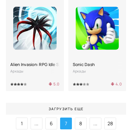
Alien Invasion: RPG Idle Space
Sonic Dash
Аркады
Аркады
5.0
4.0
4
5
60
1
2
3
4
5
ЗАГРУЗИТЬ ЕЩЕ
1
...
6
7
8
...
28