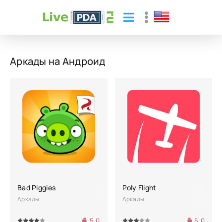
Аркады на Андроид
Bad Piggies
Poly Flight
Аркады
Аркады
5.0
5.0
4
5
60
1
2
3
4
5