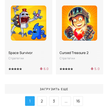
Space Survivor
Cursed Treasure 2
Стратегии
Стратегии
6.0
5.0
4
5
100
1
2
3
4
5
ЗАГРУЗИТЬ ЕЩЕ
1
2
3
...
16