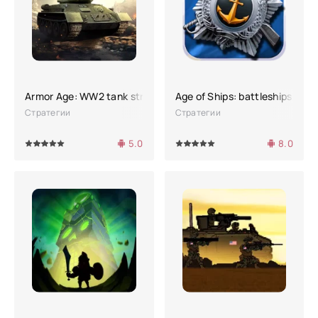
Armor Age: WW2 tank strategy
Age of Ships: battleships war
Стратегии
Стратегии
5.0
8.0
4
5
100
1
2
3
4
5