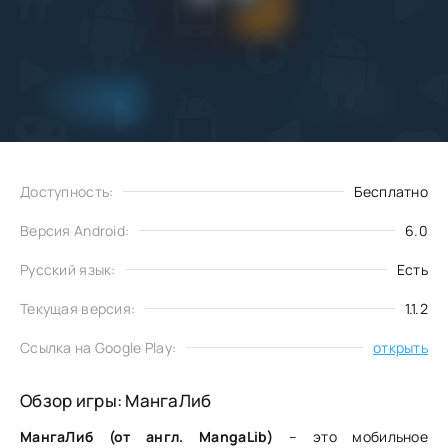
Добавить
Скачать
в избранное
Доступность:
Бесплатно
Версия Android:
6.0
Русский язык:
Есть
Текущая версия:
1.1.2
Ссылка на Google Play:
открыть
Обзор игры: МангаЛиб
МангаЛиб (от англ. MangaLib)
– это мобильное