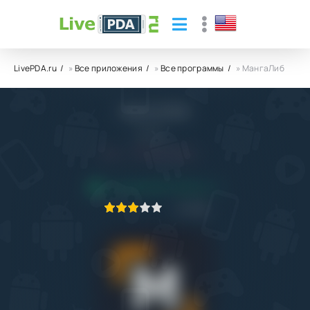
LivePDA.ru
»
Все приложения
»
Все программы
» МангаЛиб
МангаЛиб
Lib Dev
6.0
19.01.2022
ПРИЛОЖЕНИЕ ПРОВЕРЕНО
1
2
3
4
5
482