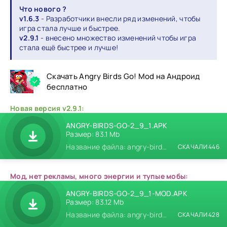
Что нового ?
v1.6.3
- Разработчики внесли ряд изменений, чтобы
игра стала лучше и быстрее.
v2.9.1
- внесено множество изменений чтобы игра
стала ещё быстрее и лучше!
Скачать Angry Birds Go! Mod на Андроид
бесплатно
Новая версия v2.9.1:
ANGRY-BIRDS-GO-2_9_1.APK
Размер: 83.1 Mb
Название файла: angry-birds-go-2_9_1.apk
СКАЧАЛИ 446
Мод, нет рекламы, много энергии и тупые мобы:
ANGRY-BIRDS-GO-2_9_1-MOD.APK
Размер: 83.12 Mb
Название файла: angry-birds-go-2_9_1-mod.apk
СКАЧАЛИ 428