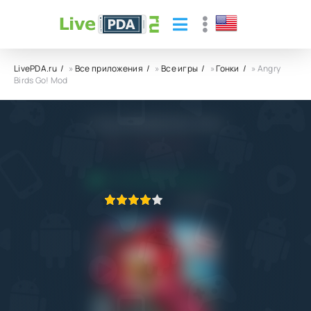
LivePDA.ru
»
Все приложения
»
Все игры
»
Гонки
» Angry
Birds Go! Mod
Angry Birds Go! Mod
2.3
2.08.2021
ПРИЛОЖЕНИЕ ПРОВЕРЕНО
1
2
3
4
5
282