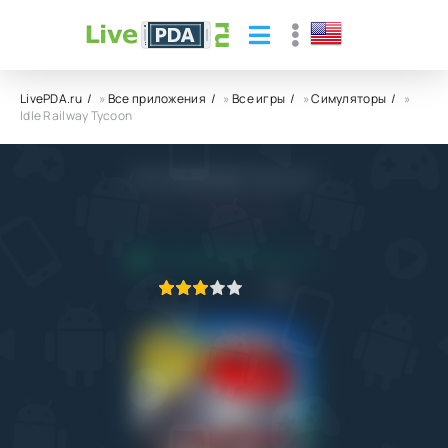
LivePDA.ru
»
Все приложения
»
Все игры
»
Симуляторы
»
Idle Railway Tycoon
Idle Railway Tycoon
5.0
30.01.2022
ПРИЛОЖЕНИЕ ПРОВЕРЕНО
1
2
3
4
5
6