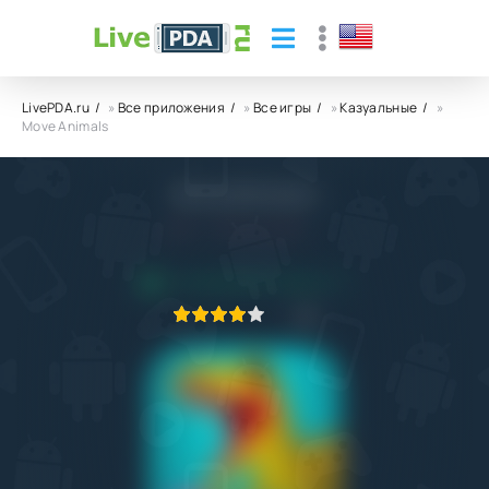
LivePDA.ru
»
Все приложения
»
Все игры
»
Казуальные
»
Move Animals
Move Animals
5.0
4.07.2022
ПРИЛОЖЕНИЕ ПРОВЕРЕНО
1
2
3
4
5
4