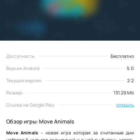
Добавить
Скачать
в избранное
Доступность:
Бесплатно
Версия Android:
5.0
Текущая версия:
2.2
Размер:
131.29 Mb
Ссылка на Google Play:
открыть
Обзор игры: Move Animals
Move Animals
– новая игра которая за считанные дни
набрала 5 мультов скачиваний и в ней ты будешь играть