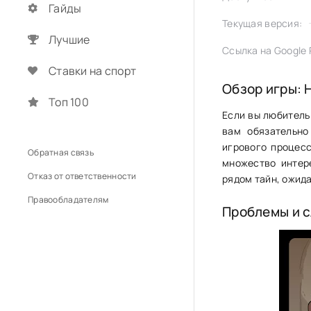
Гайды
Текущая версия:
Лучшие
Ссылка на Google P
Ставки на спорт
Обзор игры: 
Топ 100
Если вы любитель
вам обязательно
игрового процесс
Обратная связь
множество интер
Отказ от ответственности
рядом тайн, ожид
Правообладателям
Проблемы и с