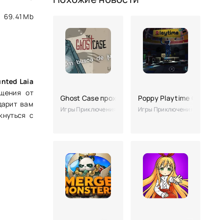
69.41 Mb
nted Laia
ущения от
Ghost Case прохождение
Poppy Playtime Chapter 
дарит вам
Игры Приключения
Игры Приключения
кнуться с