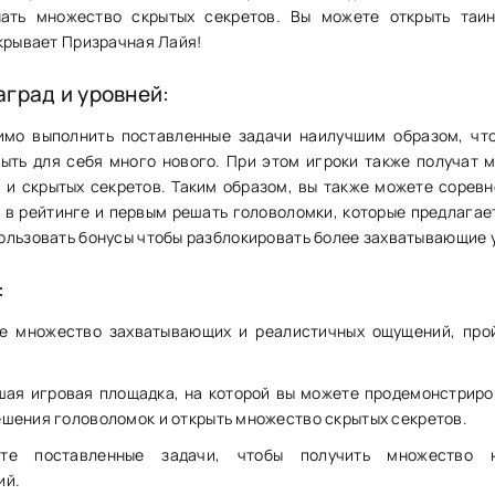
ать множество скрытых секретов. Вы можете открыть таи
скрывает Призрачная Лайя!
град и уровней:
имо выполнить поставленные задачи наилучшим образом, чт
ыть для себя много нового. При этом игроки также получат 
 и скрытых секретов. Таким образом, вы также можете соревн
 в рейтинге и первым решать головоломки, которые предлагает
ользовать бонусы чтобы разблокировать более захватывающие 
:
е множество захватывающих и реалистичных ощущений, про
шая игровая площадка, на которой вы можете продемонстриро
ешения головоломок и открыть множество скрытых секретов.
йте поставленные задачи, чтобы получить множество 
ий.