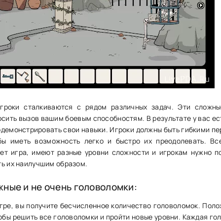
игроки сталкиваются с рядом различных задач. Эти сложн
осить вызов вашим боевым способностям. В результате у вас ес
демонстрировать свои навыки. Игроки должны быть гибкими пе
бы иметь возможность легко и быстро их преодолевать. Вс
ет игра, имеют разные уровни сложности и игрокам нужно п
ть их наилучшим образом.
ные и не очень головоломки:
игре, вы получите бесчисленное количество головоломок. Поло
обы решить все головоломки и пройти новые уровни. Каждая го