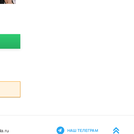
a.ru
НАШ ТЕЛЕГРАМ