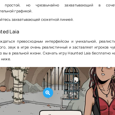
ей простой, но чрезвычайно захватывающий в соче
тельной графикой.
йтесь захватывающей сюжетной линией.
ted Laia
ждаться превосходным интерфейсом и уникальной, реалист
ого, звук в игре очень реалистичный и заставляет игроков чу
то вы в реальной жизни. Скачать игру Haunted Laia бесплатно 
 ниже.