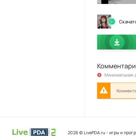
Скачат
Комментари
Минимальная д
Коммента
2026 © LivePDA.ru - игры и про