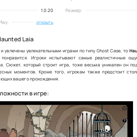
1.0.20
Размер:
lay:
открыть
Haunted Laia
 и увлечены увлекательными играми по типу Ghost Case, то
Hau
 понравится. Игроки испытывают самые реалистичные ощ
а. Сюжет, который строит игра, тоже весьма уникален он по
есных моментов. Кроме того, игрокам также предстоит стол
ающих вашего прохождения.
ложности в игре: