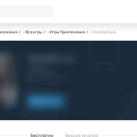
риложения
»
Все игры
»
Игры Приключения
» Haunted Laia
Haunted Laia
Dark Dome
4.0
10.07.2022
Скачать
Бесплатно
Версия Android: