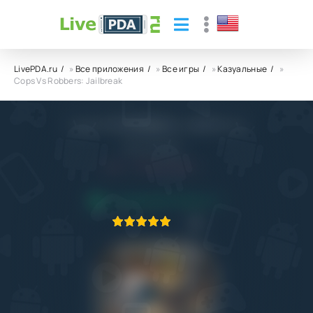
LivePDA.ru
»
Все приложения
»
Все игры
»
Казуальные
»
Cops Vs Robbers: Jailbreak
Cops Vs Robbers: Jailbreak
Aeria Canada
8.0
6.04.2023
ПРИЛОЖЕНИЕ ПРОВЕРЕНО
1
2
3
4
5
1