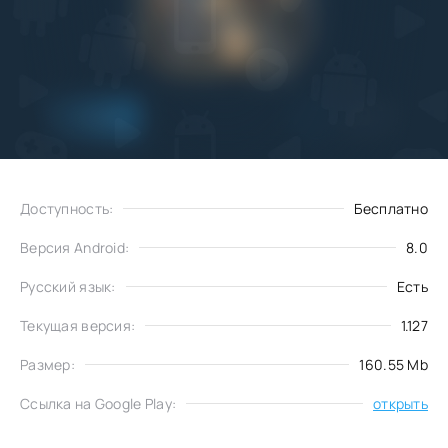
Добавить
Скачать
в избранное
Доступность:
Бесплатно
Версия Android:
8.0
Русский язык:
Есть
Текущая версия:
1.127
Размер:
160.55 Mb
Ссылка на Google Play:
открыть