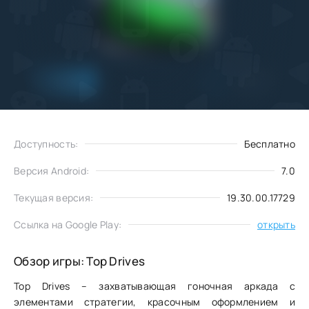
Добавить
Скачать
в избранное
Доступность:
Бесплатно
Версия Android:
7.0
Текущая версия:
19.30.00.17729
Ссылка на Google Play:
открыть
Обзор игры: Top Drives
Top Drives – захватывающая гоночная аркада с
элементами стратегии, красочным оформлением и