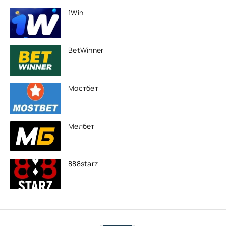
1Win
BetWinner
Мостбет
Мелбет
888starz