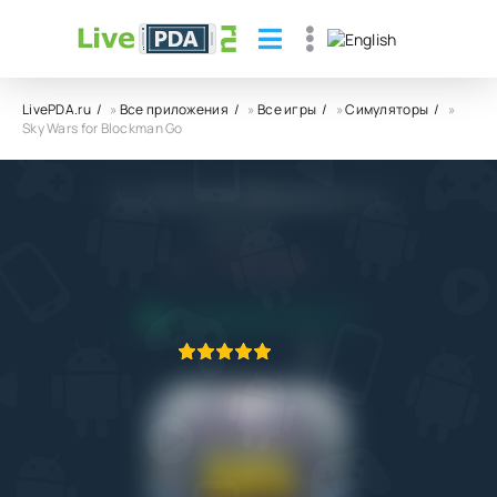
LivePDA.ru
»
Все приложения
»
Все игры
»
Симуляторы
»
Sky Wars for Blockman Go
Sky Wars for Blockman Go
MHLP Tec.
4.4
10.11.2023
ПРИЛОЖЕНИЕ ПРОВЕРЕНО
1
2
3
4
5
1