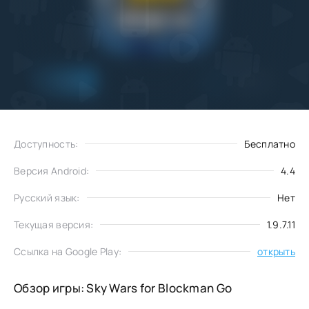
Добавить
Скачать
в избранное
Доступность:
Бесплатно
Версия Android:
4.4
Русский язык:
Нет
Текущая версия:
1.9.7.11
Ссылка на Google Play:
открыть
Обзор игры: Sky Wars for Blockman Go