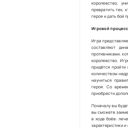
королевство, ун
превратить тех, 
героя и дать бой 
Игровой процес
Игра представляе
составляют дин
противниками, ко
королевство. Игр
придётся пройти
количеством недр
научиться прави
героя. Со време
приобрести допол
Поначалу вы буде
вы сможете заиме
в ходе боёв: леч
характеристики и 