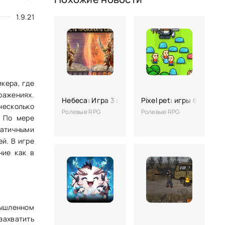
1.9.21
кера, где
ражениях.
Небеса: Игра 3 в ряд с элементами РПГ
Pixel pet: игры без инт
несколько
Ролевые RPG
Ролевые RPG
. По мере
матичными
й. В игре
ние как в
мышленном
захватить