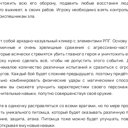
ичтожить всю его оборону, подавить любые восстания лю
кто выживет, в своих рабов. Игроку необходимо взять контрол
приспешникам зла.
с
т собой аркадно-казуальный кликер с элементами РПГ. Основу
амичные и очень зрелищные сражения с агрессивно-наст
торые всячески стремятся убить главного героя и уничтожить е
оку нужно сделать всё, чтобы не допустить этого события. 
 немалое количество различных испытаний и сразиться с ог
угов. Каждый бой будет сложнее предыдущего, поэтому придёт
льно комбинировать физические удары с магическими спос
нем вы сможете улучшить характеристики своего персона
нительные навыки, попутно совершенствуя своё оружие.
те в одиночку расправляться со всеми врагами, но по мере пр
ть уникального питомца, который будет оказывать различную 
ение, защита, атака. Питомца тоже можно будет улучшать, по
открывая ему новые навыки.