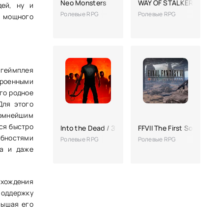
Neo Monsters
WAY OF STALKER
дей, ну и
Ролевые RPG
Ролевые RPG
ь мощного
 геймплея
роенными
го родное
Для этого
ромнейшим
ся быстро
Into the Dead / Зомби в тумане
FFVII The First Soldier
обностями
Ролевые RPG
Ролевые RPG
жа и даже
охождения
поддержку
вышая его