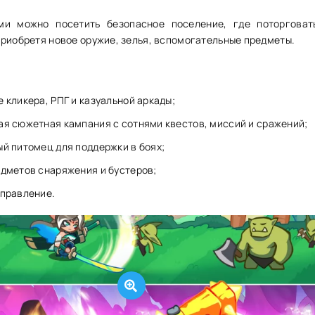
и можно посетить безопасное поселение, где поторговат
приобретя новое оружие, зелья, вспомогательные предметы.
 кликера, РПГ и казуальной аркады;
ая сюжетная кампания с сотнями квестов, миссий и сражений;
й питомец для поддержки в боях;
едметов снаряжения и бустеров;
управление.