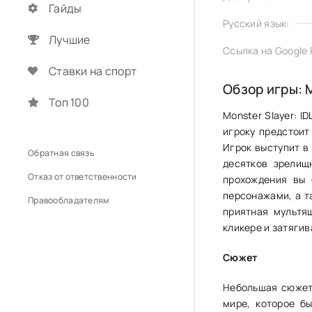
Гайды
Русский язык:
Лучшие
Ссылка на Google P
Ставки на спорт
Обзор игры: 
Топ 100
Monster Slayer: 
игроку предстоит
Игрок выступит в
Обратная связь
десятков зрелищ
Отказ от ответственности
прохождения вы 
персонажами, а т
Правообладателям
приятная мультя
кликере и затяги
Сюжет
Небольшая сюжет
мире, которое б