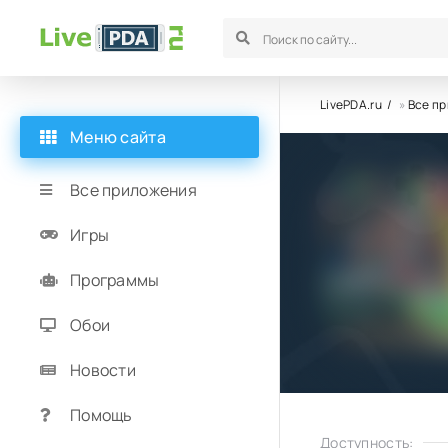
LivePDA.ru
»
Все п
Меню сайта
Все приложения
Игры
Программы
Обои
Новости
Помощь
Доступность: