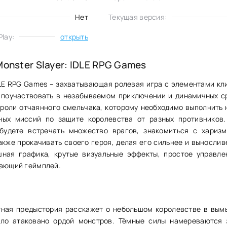
Нет
Текущая версия:
lay:
открыть
Monster Slayer: IDLE RPG Games
IDLE RPG Games – захватывающая ролевая игра с элементами кли
 поучаствовать в незабываемом приключении и динамичных с
 роли отчаянного смельчака, которому необходимо выполнить 
ных миссий по защите королевства от разных противников
будете встречать множество врагов, знакомиться с хариз
акже прокачивать своего героя, делая его сильнее и выносливе
шная графика, крутые визуальные эффекты, простое управле
вающий геймплей.
ная предыстория расскажет о небольшом королевстве в вы
ыло атаковано ордой монстров. Тёмные силы намереваются 