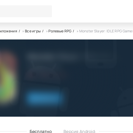
риложения
»
Все игры
»
Ролевые RPG
» Monster Slayer: IDLE RPG Game
Monster Slayer: IDLE RPG Ga
Fansipan Limited
5.1
27.01.2024
Скачать
Бесплатно
Версия Android: