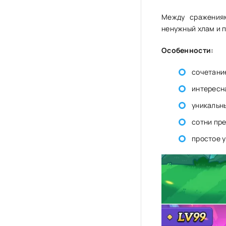
Между сражениям
ненужный хлам и 
Особенности:
сочетание
интересн
уникальны
сотни пр
простое 