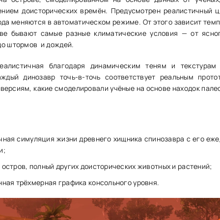
ением доисторических времён. Предусмотрен реалистичный ц
года меняются в автоматическом режиме. От этого зависит темп
ове бывают самые разные климатические условия — от ясно
до штормов и дождей.
еалистичная благодаря динамическим теням и текстурам
ждый динозавр точь-в-точь соответствует реальным прото
 версиям, какие смоделировали учёные на основе находок пале
чная симуляция жизни древнего хищника спинозавра с его еж
и;
 остров, полный других доисторических животных и растений;
нная трёхмерная графика консольного уровня.