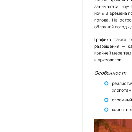
занимаются изуч
ночь, а времена 
погода. На остр
облачной погоды 
Графика также р
разрешения — ка
крайней мере тем
и археологов.
Особенности
реалисти
хлопотам
огромный
качестве