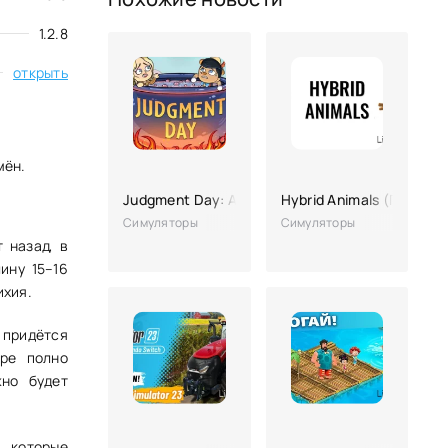
1.2.8
открыть
мён.
Judgment Day: Ангел Божий. Рай или ад?
Hybrid Animals (Гибрид
Симуляторы
Симуляторы
 назад, в
ину 15–16
ихия.
 придётся
ире полно
жно будет
, которые