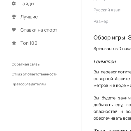
Гайды
Русский язык:
Лучшие
Размер:
Ставки на спорт
Обзор игры: S
Топ 100
Spinosaurus Dinos
Геймплей
Обратная связь
Вы перевоплотите
Отказ от ответственности
северной Африке
Правообладателям
метров и в воде м
Вы будете заним
добывать еду, в
опасностей и во
обеспечивать все
Жизнь проходит 