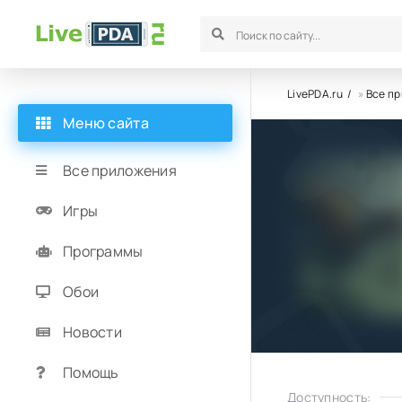
LivePDA.ru
»
Все п
Меню сайта
Все приложения
Игры
Программы
Обои
Новости
Помощь
Доступность: