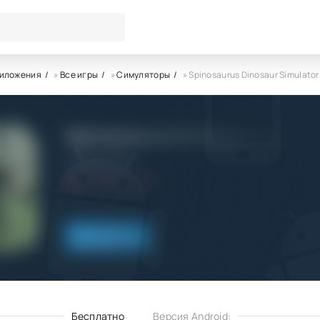
риложения
»
Все игры
»
Симуляторы
» Spinosaurus Dinosaur Simulator
Spinosaurus Dinosaur Simula
Jurassic Dinos
6.0
2.11.2025
Скачать
Бесплатно
Версия Android: