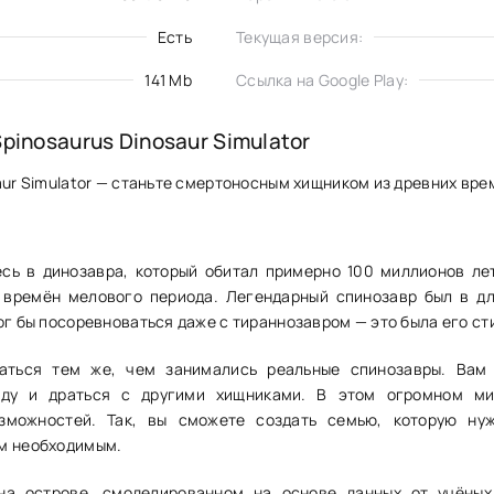
Есть
Текущая версия:
141 Mb
Ссылка на Google Play:
pinosaurus Dinosaur Simulator
aur Simulator — станьте смертоносным хищником из древних вре
сь в динозавра, который обитал примерно 100 миллионов лет
 времён мелового периода. Легендарный спинозавр был в дл
ог бы посоревноваться даже с тираннозавром — это была его ст
аться тем же, чем занимались реальные спинозавры. Вам
оду и драться с другими хищниками. В этом огромном м
зможностей. Так, вы сможете создать семью, которую ну
м необходимым.
на острове, смоделированном на основе данных от учёных