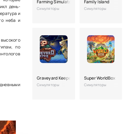
Farming Simulator 23
Family Island
икл день-
Симуляторы
Симуляторы
ература и
го неба и
 высокого
типам, по
онтологов
Graveyard Keeper
Super WorldBox
едневными
Симуляторы
Симуляторы