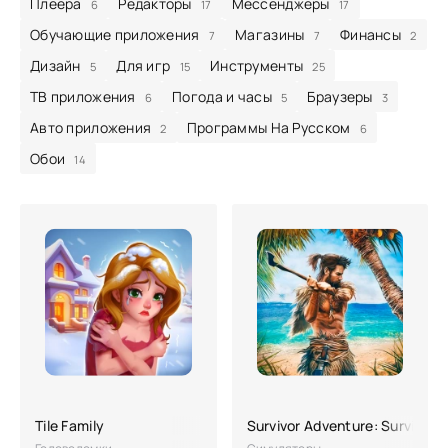
Плеера
Редакторы
Мессенджеры
6
17
17
Обучающие приложения
Магазины
Финансы
7
7
2
Дизайн
Для игр
Инструменты
5
15
25
ТВ приложения
Погода и часы
Браузеры
6
5
3
Авто приложения
Программы На Русском
2
6
Обои
14
Tile Family
Survivor Adventure: Survival