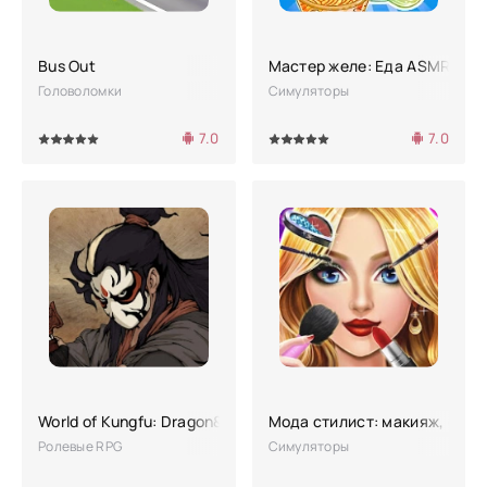
Bus Out
Мастер желе: Еда ASMR
Головоломки
Симуляторы
7.0
7.0
4
5
100
1
2
3
4
5
World of Kungfu: Dragon&Eagle
Мода стилист: макияж, одев
Ролевые RPG
Симуляторы