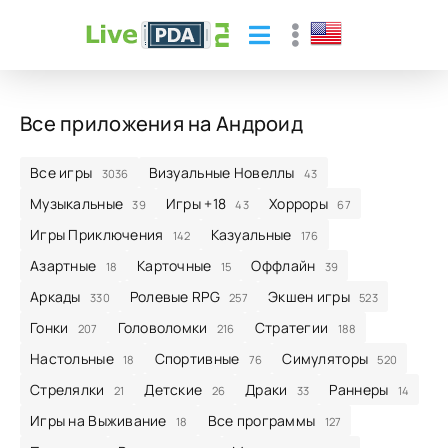
Все приложения на Андроид
Все игры
Визуальные Новеллы
3036
43
Музыкальные
Игры +18
Хорроры
39
43
67
Игры Приключения
Казуальные
142
176
Азартные
Карточные
Оффлайн
18
15
39
Аркады
Ролевые RPG
Экшен игры
330
257
523
Гонки
Головоломки
Стратегии
207
216
188
Настольные
Спортивные
Симуляторы
18
76
520
Стрелялки
Детские
Драки
Раннеры
21
26
33
14
Игры на Выживание
Все программы
18
127