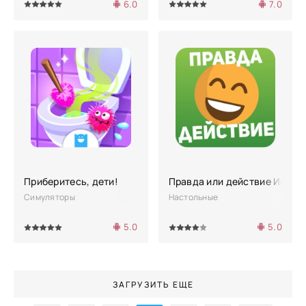
6.0
7.0
4
5
100
1
2
3
4
5
Приберитесь, дети!
Правда или действие Игра 1
Симуляторы
Настольные
5.0
5.0
4
5
80
1
2
3
4
5
ЗАГРУЗИТЬ ЕЩЕ