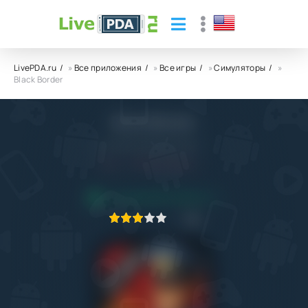
LivePDA.ru
»
Все приложения
»
Все игры
»
Симуляторы
»
Black Border
Black Border
Bitzooma Game Studio
6.0
12.02.2022
ПРИЛОЖЕНИЕ ПРОВЕРЕНО
1
2
3
4
5
5