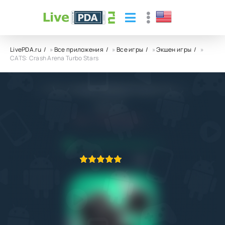
LivePDA.ru
»
Все приложения
»
Все игры
»
Экшен игры
»
CATS: Crash Arena Turbo Stars
CATS: Crash Arena Turbo Stars
ZeptoLab
5.0
27.10.2022
ПРИЛОЖЕНИЕ ПРОВЕРЕНО
1
2
3
4
5
6