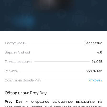
Добавить
Скачать
в избранное
Доступность:
Бесплатно
Версия Android:
4.0
Текущая версия:
14.9.15
Размер:
538.87 Mb
Ссылка на Google Play:
открыть
Обзор игры: Prey Day
Prey Day
– очередное взломанное выживание на
бессмертие, в котором вы будете бороться с неизвестной