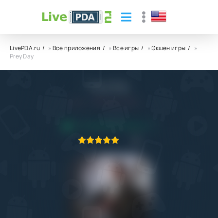
LivePDA.ru
»
Все приложения
»
Все игры
»
Экшен игры
»
Prey Day
Prey Day
4.0
23.02.2022
ПРИЛОЖЕНИЕ ПРОВЕРЕНО
1
2
3
4
5
1