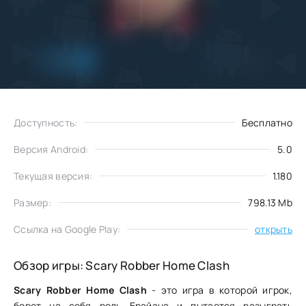
Добавить
Скачать
в избранное
Доступность:
Бесплатно
Версия Android:
5.0
Текущая версия:
1.180
Размер:
798.13 Mb
Ссылка на Google Play:
открыть
Обзор игры: Scary Robber Home Clash
Scary Robber Home Clash
- это игра в которой игрок,
берет на себя роль Брайана и пытается разыграть