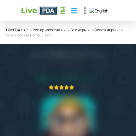
LivePDA.ru
»
Все приложения
»
Все игры
»
Экшен игры
»
Scary Robber Home Clash
Scary Robber Home Clash
5.0
3.07.2022
ПРИЛОЖЕНИЕ ПРОВЕРЕНО
1
2
3
4
5
1